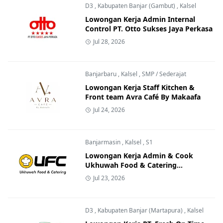
D3
,
Kabupaten Banjar (Gambut)
,
Kalsel
Lowongan Kerja Admin Internal
Control PT. Otto Sukses Jaya Perkasa
Jul 28, 2026
Banjarbaru
,
Kalsel
,
SMP / Sederajat
Lowongan Kerja Staff Kitchen &
Front team Avra Café By Makaafa
Jul 24, 2026
Banjarmasin
,
Kalsel
,
S1
Lowongan Kerja Admin & Cook
Ukhuwah Food & Catering
Banjarmasin
Jul 23, 2026
D3
,
Kabupaten Banjar (Martapura)
,
Kalsel