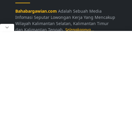
Bahabargawian.com
Adalah Sebuah Media
Infomasi Seputar Lowongan Kerja Yang Mencakup
Wilayah Kalimantan Selatan, Kalimantan Timur
dan Kalimantan Tengah.
Selengkapnya...
LAINNYA
Kontak Kami
Disclaimer
Privacy Policy
Daftar Loker
FOLLOW US