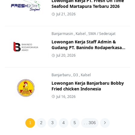
Lowongan Kerja PT. Fresh On Time
Seafood Martapura Terbaru 2026
Jul 21, 2026
Banjarmasin
,
Kalsel
,
SMA / Sederajat
Lowongan Kerja Staff Admin &
Gudang PT. Banindo Rodaperkasa
Abadi
Jul 20, 2026
Banjarbaru
,
D3
,
Kalsel
Lowongan Kerja Banjarbaru Bobby
Fried chicken Indonesia
Jul 16, 2026
1
2
3
4
5
. . 306