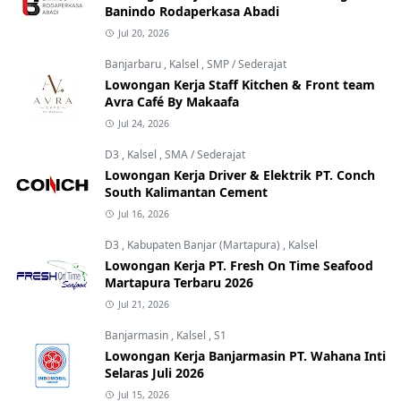
Banindo Rodaperkasa Abadi
Jul 20, 2026
Banjarbaru
,
Kalsel
,
SMP / Sederajat
Lowongan Kerja Staff Kitchen & Front team
Avra Café By Makaafa
Jul 24, 2026
D3
,
Kalsel
,
SMA / Sederajat
Lowongan Kerja Driver & Elektrik PT. Conch
South Kalimantan Cement
Jul 16, 2026
D3
,
Kabupaten Banjar (Martapura)
,
Kalsel
Lowongan Kerja PT. Fresh On Time Seafood
Martapura Terbaru 2026
Jul 21, 2026
Banjarmasin
,
Kalsel
,
S1
Lowongan Kerja Banjarmasin PT. Wahana Inti
Selaras Juli 2026
Jul 15, 2026