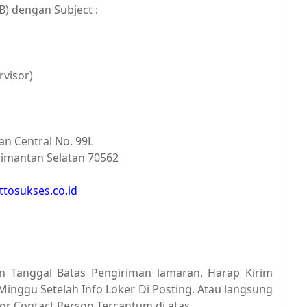
B) dengan Subject :
rvisor)
n Central No. 99L
imantan Selatan 70562
ttosukses.co.id
kan Tanggal Batas Pengiriman lamaran, Harap Kirim
Minggu Setelah Info Loker Di Posting. Atau langsung
r Contact Person Tercantum di atas.