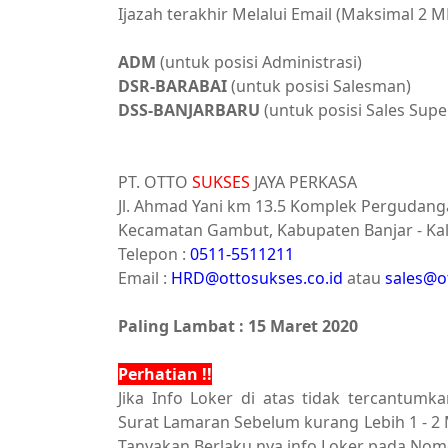
Ijazah terakhir Melalui Email (Maksimal 2 M
ADM
(untuk posisi Administrasi)
DSR-BARABAI
(untuk posisi Salesman)
DSS-BANJARBARU
(untuk posisi Sales Supe
PT. OTTO
SUKSES
JAYA PERKASA
Jl. Ahmad Yani km 13.5 Komplek Pergudanga
Kecamatan Gambut, Kabupaten Banjar - Kal
Telepon :
0511-5511211
Email :
HRD@ottosukses.co.id
atau
sales@o
Paling Lambat : 15 Maret 2020
Perhatian !!
Jika Info Loker di atas tidak tercantum
Surat Lamaran Sebelum kurang Lebih 1 - 2 
Tanyakan Berlaku nya info Loker pada Nomo