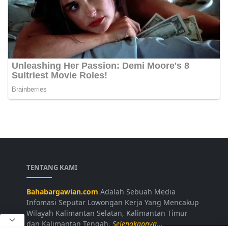
TENTANG KAMI
Bahabargawian.com
Adalah Sebuah Media
Infomasi Seputar Lowongan Kerja Yang Mencakup
Wilayah Kalimantan Selatan, Kalimantan Timur
dan Kalimantan Tengah.
Selengkapnya...