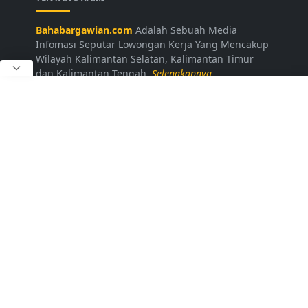
Bahabargawian.com
Adalah Sebuah Media
Infomasi Seputar Lowongan Kerja Yang Mencakup
Wilayah Kalimantan Selatan, Kalimantan Timur
dan Kalimantan Tengah.
Selengkapnya...
LAINNYA
Kontak Kami
Disclaimer
Privacy Policy
Daftar Loker
FOLLOW US