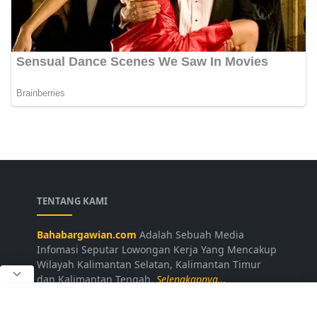
TENTANG KAMI
Bahabargawian.com
Adalah Sebuah Media
Infomasi Seputar Lowongan Kerja Yang Mencakup
Wilayah Kalimantan Selatan, Kalimantan Timur
dan Kalimantan Tengah.
Selengkapnya...
LAINNYA