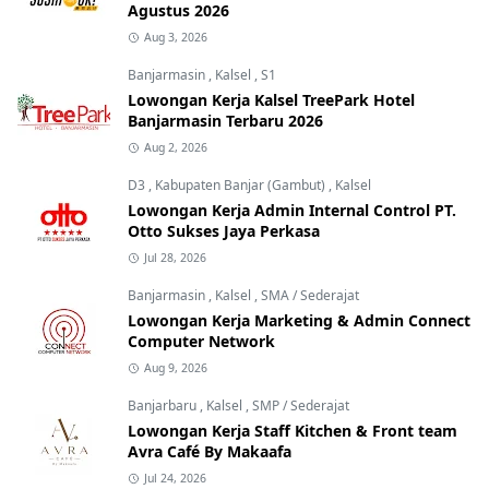
Agustus 2026
Aug 3, 2026
Banjarmasin
,
Kalsel
,
S1
Lowongan Kerja Kalsel TreePark Hotel
Banjarmasin Terbaru 2026
Aug 2, 2026
D3
,
Kabupaten Banjar (Gambut)
,
Kalsel
Lowongan Kerja Admin Internal Control PT.
Otto Sukses Jaya Perkasa
Jul 28, 2026
Banjarmasin
,
Kalsel
,
SMA / Sederajat
Lowongan Kerja Marketing & Admin Connect
Computer Network
Aug 9, 2026
Banjarbaru
,
Kalsel
,
SMP / Sederajat
Lowongan Kerja Staff Kitchen & Front team
Avra Café By Makaafa
Jul 24, 2026