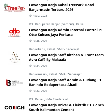
Lowongan Kerja Kalsel TreePark Hotel
Banjarmasin Terbaru 2026
Aug 2, 2026
D3
,
Kabupaten Banjar (Gambut)
,
Kalsel
Lowongan Kerja Admin Internal Control PT.
Otto Sukses Jaya Perkasa
Jul 28, 2026
Banjarbaru
,
Kalsel
,
SMP / Sederajat
Lowongan Kerja Staff Kitchen & Front team
Avra Café By Makaafa
Jul 24, 2026
Banjarmasin
,
Kalsel
,
SMA / Sederajat
Lowongan Kerja Staff Admin & Gudang PT.
Banindo Rodaperkasa Abadi
Jul 20, 2026
D3
,
Kalsel
,
SMA / Sederajat
Lowongan Kerja Driver & Elektrik PT. Conch
South Kalimantan Cement