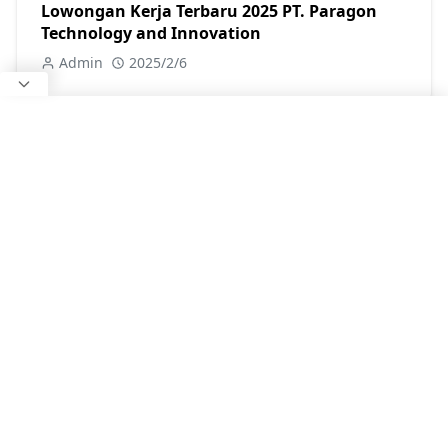
Lowongan Kerja Terbaru 2025 PT. Paragon
Technology and Innovation
Admin
2025/2/6
Lowongan Kerja Juru Masak Warung Mbah
Uthie Palangkaraya 2026
Admin
2026/3/27