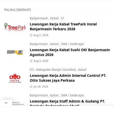
PALING DIMINATI
Banjarmasin
,
Kalsel
,
S1
Lowongan Kerja Kalsel TreePark Hotel
Banjarmasin Terbaru 2026
Aug 2, 2026
Banjarmasin
,
Kalsel
,
SMA / Sederajat
Lowongan Kerja Kalsel Sushi OK! Banjarmasin
Agustus 2026
Aug 3, 2026
D3
,
Kabupaten Banjar (Gambut)
,
Kalsel
Lowongan Kerja Admin Internal Control PT.
Otto Sukses Jaya Perkasa
Jul 28, 2026
Banjarmasin
,
Kalsel
,
SMA / Sederajat
Lowongan Kerja Staff Admin & Gudang PT.
Banindo Rodaperkasa Abadi
Jul 20, 2026