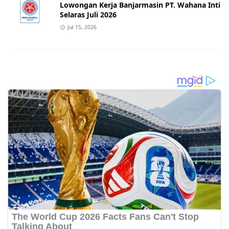
Lowongan Kerja Banjarmasin PT. Wahana Inti
Selaras Juli 2026
Jul 15, 2026