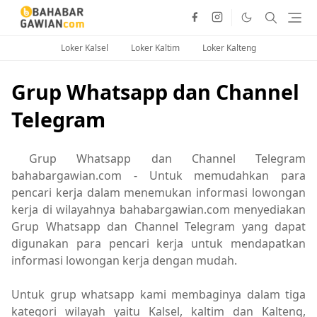
Loker Kalsel
Loker Kaltim
Loker Kalteng
Grup Whatsapp dan Channel
Telegram
Grup Whatsapp dan Channel Telegram
bahabargawian.com - Untuk memudahkan para
pencari kerja dalam menemukan informasi lowongan
kerja di wilayahnya bahabargawian.com menyediakan
Grup Whatsapp dan Channel Telegram yang dapat
digunakan para pencari kerja untuk mendapatkan
informasi lowongan kerja dengan mudah.
Untuk grup whatsapp kami membaginya dalam tiga
kategori wilayah yaitu Kalsel, kaltim dan Kalteng,