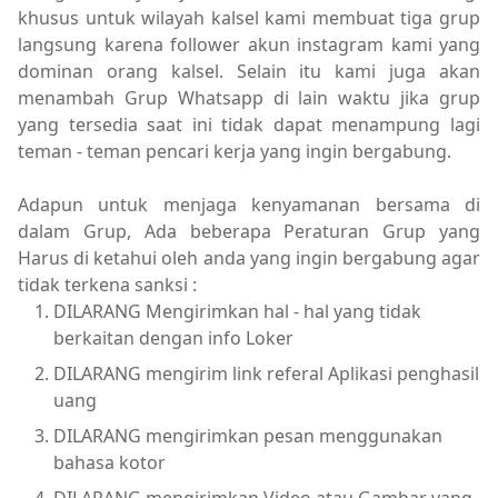
khusus untuk wilayah kalsel kami membuat tiga grup
langsung karena follower akun instagram kami yang
dominan orang kalsel. Selain itu kami juga akan
menambah Grup Whatsapp di lain waktu jika grup
yang tersedia saat ini tidak dapat menampung lagi
teman - teman pencari kerja yang ingin bergabung.
Adapun untuk menjaga kenyamanan bersama di
dalam Grup, Ada beberapa Peraturan Grup yang
Harus di ketahui oleh anda yang ingin bergabung agar
tidak terkena sanksi :
DILARANG Mengirimkan hal - hal yang tidak
berkaitan dengan info Loker
DILARANG mengirim link referal Aplikasi penghasil
uang
DILARANG mengirimkan pesan menggunakan
bahasa kotor
DILARANG mengirimkan Video atau Gambar yang