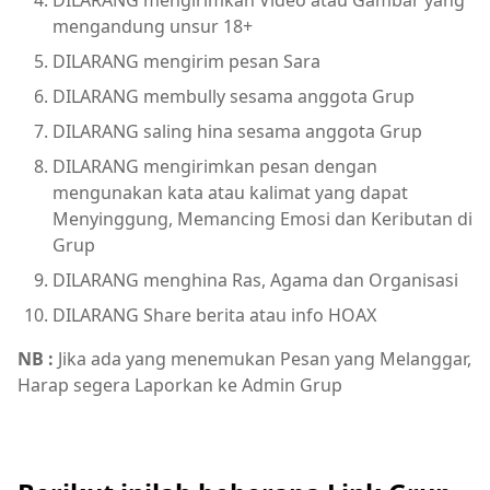
mengandung unsur 18+
DILARANG mengirim pesan Sara
DILARANG membully sesama anggota Grup
DILARANG saling hina sesama anggota Grup
DILARANG mengirimkan pesan dengan
mengunakan kata atau kalimat yang dapat
Menyinggung, Memancing Emosi dan Keributan di
Grup
DILARANG menghina Ras, Agama dan Organisasi
DILARANG Share berita atau info HOAX
NB :
Jika ada yang menemukan Pesan yang Melanggar,
Harap segera Laporkan ke Admin Grup