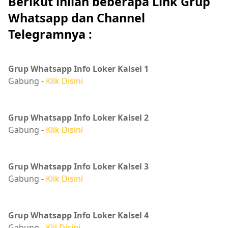
Berikut inilah beberapa Link Grup
Whatsapp dan Channel
Telegramnya :
Grup Whatsapp Info Loker Kalsel 1
Gabung -
Klik Disini
Grup Whatsapp Info Loker Kalsel 2
Gabung -
Klik Disini
Grup Whatsapp Info Loker Kalsel 3
Gabung -
Klik Disini
Grup Whatsapp Info Loker Kalsel 4
Gabung -
Klil Disini