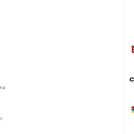
ama
ur