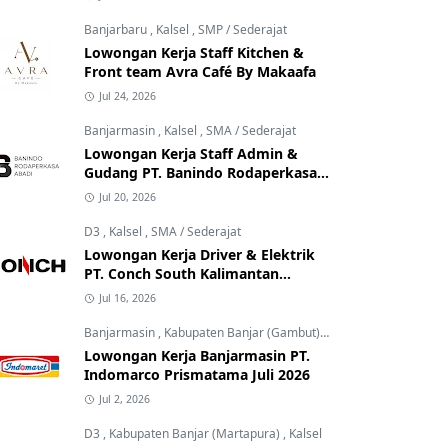
Banjarbaru
,
Kalsel
,
SMP / Sederajat
Lowongan Kerja Staff Kitchen &
Front team Avra Café By Makaafa
Jul 24, 2026
Banjarmasin
,
Kalsel
,
SMA / Sederajat
Lowongan Kerja Staff Admin &
Gudang PT. Banindo Rodaperkasa
Abadi
Jul 20, 2026
D3
,
Kalsel
,
SMA / Sederajat
Lowongan Kerja Driver & Elektrik
PT. Conch South Kalimantan
Cement
Jul 16, 2026
Banjarmasin
,
Kabupaten Banjar (Gambut)
,
Kalsel
Lowongan Kerja Banjarmasin PT.
Indomarco Prismatama Juli 2026
Jul 2, 2026
D3
,
Kabupaten Banjar (Martapura)
,
Kalsel