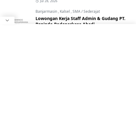
Jul 28, 2026
Banjarmasin
,
Kalsel
,
SMA / Sederajat
Lowongan Kerja Staff Admin & Gudang PT.
Banindo Rodaperkasa Abadi
Jul 20, 2026
Banjarbaru
,
Kalsel
,
SMP / Sederajat
Lowongan Kerja Staff Kitchen & Front team
Avra Café By Makaafa
Jul 24, 2026
D3
,
Kalsel
,
SMA / Sederajat
Lowongan Kerja Driver & Elektrik PT. Conch
South Kalimantan Cement
Jul 16, 2026
D3
,
Kabupaten Banjar (Martapura)
,
Kalsel
Lowongan Kerja PT. Fresh On Time Seafood
Martapura Terbaru 2026
Jul 21, 2026
Banjarmasin
,
Kalsel
,
S1