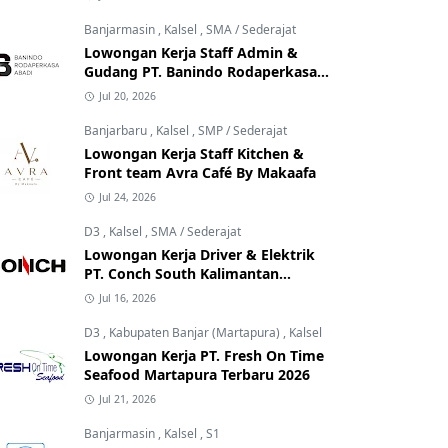
Banjarmasin
,
Kalsel
,
SMA / Sederajat
Lowongan Kerja Staff Admin &
Gudang PT. Banindo Rodaperkasa
Abadi
Jul 20, 2026
Banjarbaru
,
Kalsel
,
SMP / Sederajat
Lowongan Kerja Staff Kitchen &
Front team Avra Café By Makaafa
Jul 24, 2026
D3
,
Kalsel
,
SMA / Sederajat
Lowongan Kerja Driver & Elektrik
PT. Conch South Kalimantan
Cement
Jul 16, 2026
D3
,
Kabupaten Banjar (Martapura)
,
Kalsel
Lowongan Kerja PT. Fresh On Time
Seafood Martapura Terbaru 2026
Jul 21, 2026
Banjarmasin
,
Kalsel
,
S1