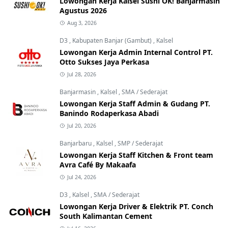
Lowongan Kerja Kalsel Sushi OK! Banjarmasin
Agustus 2026
Aug 3, 2026
D3
,
Kabupaten Banjar (Gambut)
,
Kalsel
Lowongan Kerja Admin Internal Control PT.
Otto Sukses Jaya Perkasa
Jul 28, 2026
Banjarmasin
,
Kalsel
,
SMA / Sederajat
Lowongan Kerja Staff Admin & Gudang PT.
Banindo Rodaperkasa Abadi
Jul 20, 2026
Banjarbaru
,
Kalsel
,
SMP / Sederajat
Lowongan Kerja Staff Kitchen & Front team
Avra Café By Makaafa
Jul 24, 2026
D3
,
Kalsel
,
SMA / Sederajat
Lowongan Kerja Driver & Elektrik PT. Conch
South Kalimantan Cement