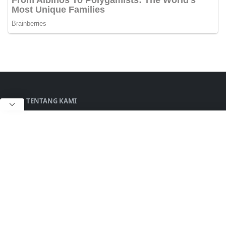
TENTANG KAMI
Bahabargawian.com
Adalah Sebuah Media
Infomasi Seputar Lowongan Kerja Yang Mencakup
Wilayah Kalimantan Selatan, Kalimantan Timur
dan Kalimantan Tengah.
Selengkapnya...
LAINNYA
Kontak Kami
Disclaimer