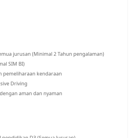
emua jurusan (Minimal 2 Tahun pengalaman)
mal SIM BI)
n pemeliharaan kendaraan
sive Driving
 dengan aman dan nyaman
al pendidikan D3 (Semua Jurusan)