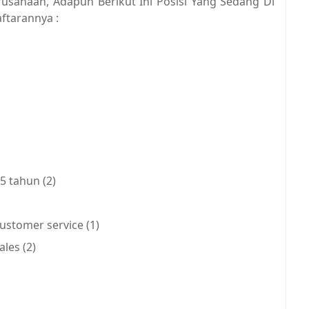
usahaan, Adapun Berikut Ini Posisi Yang Sedang Di
aftarannya :
5 tahun (2)
stomer service (1)
les (2)