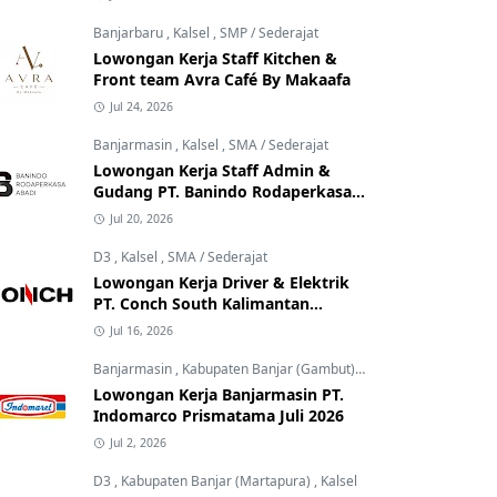
Banjarbaru
,
Kalsel
,
SMP / Sederajat
Lowongan Kerja Staff Kitchen &
Front team Avra Café By Makaafa
Jul 24, 2026
Banjarmasin
,
Kalsel
,
SMA / Sederajat
Lowongan Kerja Staff Admin &
Gudang PT. Banindo Rodaperkasa
Abadi
Jul 20, 2026
D3
,
Kalsel
,
SMA / Sederajat
Lowongan Kerja Driver & Elektrik
PT. Conch South Kalimantan
Cement
Jul 16, 2026
Banjarmasin
,
Kabupaten Banjar (Gambut)
,
Kalsel
Lowongan Kerja Banjarmasin PT.
Indomarco Prismatama Juli 2026
Jul 2, 2026
D3
,
Kabupaten Banjar (Martapura)
,
Kalsel