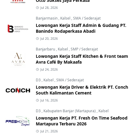
Otto Sukses Jaya Perkasa
Jul 28, 2026
Banjarmasin
,
Kalsel
,
SMA / Sederajat
Lowongan Kerja Staff Admin & Gudang PT.
Banindo Rodaperkasa Abadi
Jul 20, 2026
Banjarbaru
,
Kalsel
,
SMP / Sederajat
Lowongan Kerja Staff Kitchen & Front team
Avra Café By Makaafa
Jul 24, 2026
D3
,
Kalsel
,
SMA / Sederajat
Lowongan Kerja Driver & Elektrik PT. Conch
South Kalimantan Cement
Jul 16, 2026
D3
,
Kabupaten Banjar (Martapura)
,
Kalsel
Lowongan Kerja PT. Fresh On Time Seafood
Martapura Terbaru 2026
Jul 21, 2026