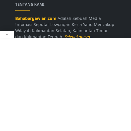
TENTANG KAMI
Bahabargawian.com
Adalah Sebuah Media
Infomasi Seputar Lowongan Kerja Yang Mencakup
Wilayah Kalimantan Selatan, Kalimantan Timur
dan Kalimantan Tengah.
Selengkapnya...
LAINNYA
Kontak Kami
Disclaimer
Privacy Policy
Daftar Loker
FOLLOW US