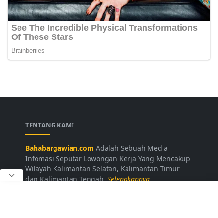
TENTANG KAMI
Bahabargawian.com
Adalah Sebuah Media
Infomasi Seputar Lowongan Kerja Yang Mencakup
Wilayah Kalimantan Selatan, Kalimantan Timur
dan Kalimantan Tengah.
Selengkapnya...
LAINNYA