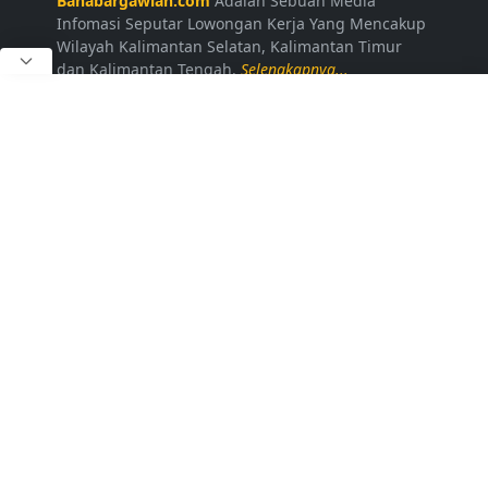
Bahabargawian.com
Adalah Sebuah Media
Infomasi Seputar Lowongan Kerja Yang Mencakup
Wilayah Kalimantan Selatan, Kalimantan Timur
dan Kalimantan Tengah.
Selengkapnya...
LAINNYA
Kontak Kami
Disclaimer
Privacy Policy
Daftar Loker
FOLLOW US