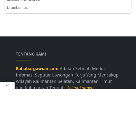
TENTANG KAMI
Bahabargawian.com
Adalah Sebuah Media
Infomasi Seputar Lowongan Kerja Yang Mencakup
Wilayah Kalimantan Selatan, Kalimantan Timur
dan Kalimantan Tengah.
Selengkapnya...
LAINNYA
Kontak Kami
Disclaimer
Privacy Policy