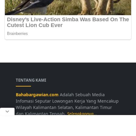
TENTANG KAMI
Bahabargawian.com
Adalah Sebuah Media
Infomasi Seputar Lowongan Kerja Yang Mencakup
Wilayah Kalimantan Selatan, Kalimantan Timur
dan Kalimantan Tengah.
Selengkapnya...
LAINNYA