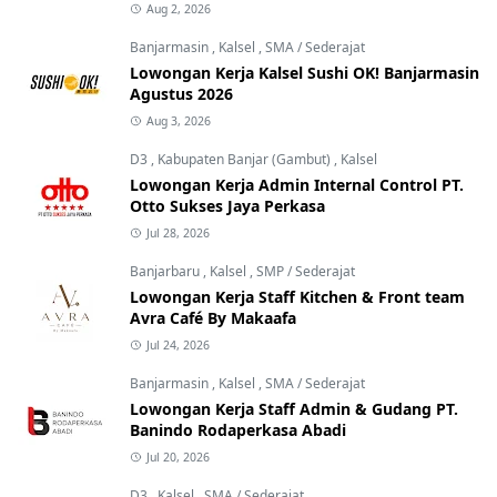
Aug 2, 2026
Banjarmasin
,
Kalsel
,
SMA / Sederajat
Lowongan Kerja Kalsel Sushi OK! Banjarmasin
Agustus 2026
Aug 3, 2026
D3
,
Kabupaten Banjar (Gambut)
,
Kalsel
Lowongan Kerja Admin Internal Control PT.
Otto Sukses Jaya Perkasa
Jul 28, 2026
Banjarbaru
,
Kalsel
,
SMP / Sederajat
Lowongan Kerja Staff Kitchen & Front team
Avra Café By Makaafa
Jul 24, 2026
Banjarmasin
,
Kalsel
,
SMA / Sederajat
Lowongan Kerja Staff Admin & Gudang PT.
Banindo Rodaperkasa Abadi
Jul 20, 2026
D3
,
Kalsel
,
SMA / Sederajat