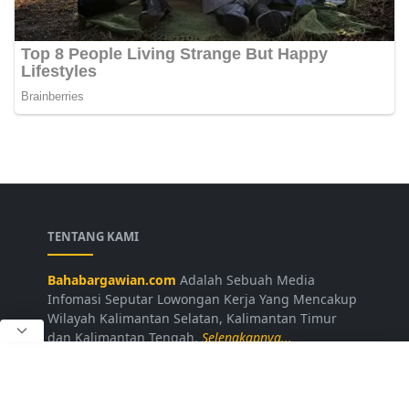
TENTANG KAMI
Bahabargawian.com
Adalah Sebuah Media
Infomasi Seputar Lowongan Kerja Yang Mencakup
Wilayah Kalimantan Selatan, Kalimantan Timur
dan Kalimantan Tengah.
Selengkapnya...
LAINNYA