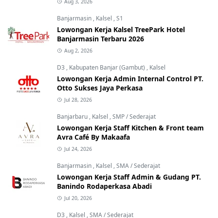
Aug 3, 2026
Banjarmasin
,
Kalsel
,
S1
Lowongan Kerja Kalsel TreePark Hotel
Banjarmasin Terbaru 2026
Aug 2, 2026
D3
,
Kabupaten Banjar (Gambut)
,
Kalsel
Lowongan Kerja Admin Internal Control PT.
Otto Sukses Jaya Perkasa
Jul 28, 2026
Banjarbaru
,
Kalsel
,
SMP / Sederajat
Lowongan Kerja Staff Kitchen & Front team
Avra Café By Makaafa
Jul 24, 2026
Banjarmasin
,
Kalsel
,
SMA / Sederajat
Lowongan Kerja Staff Admin & Gudang PT.
Banindo Rodaperkasa Abadi
Jul 20, 2026
D3
,
Kalsel
,
SMA / Sederajat