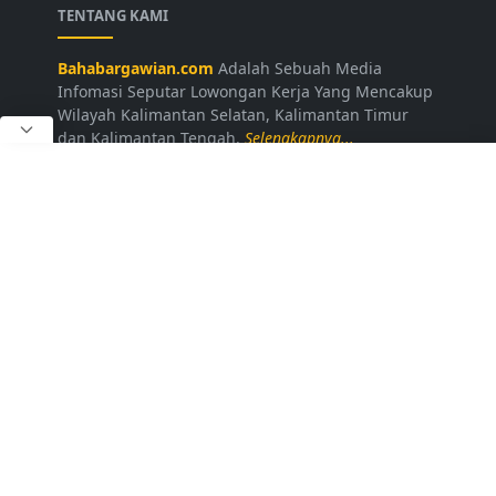
TENTANG KAMI
Bahabargawian.com
Adalah Sebuah Media
Infomasi Seputar Lowongan Kerja Yang Mencakup
Wilayah Kalimantan Selatan, Kalimantan Timur
dan Kalimantan Tengah.
Selengkapnya...
LAINNYA
Kontak Kami
Disclaimer
Privacy Policy
Daftar Loker
FOLLOW US