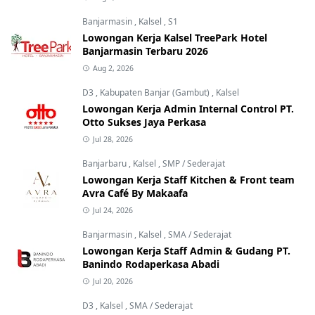
Banjarmasin
,
Kalsel
,
S1
Lowongan Kerja Kalsel TreePark Hotel
Banjarmasin Terbaru 2026
Aug 2, 2026
D3
,
Kabupaten Banjar (Gambut)
,
Kalsel
Lowongan Kerja Admin Internal Control PT.
Otto Sukses Jaya Perkasa
Jul 28, 2026
Banjarbaru
,
Kalsel
,
SMP / Sederajat
Lowongan Kerja Staff Kitchen & Front team
Avra Café By Makaafa
Jul 24, 2026
Banjarmasin
,
Kalsel
,
SMA / Sederajat
Lowongan Kerja Staff Admin & Gudang PT.
Banindo Rodaperkasa Abadi
Jul 20, 2026
D3
,
Kalsel
,
SMA / Sederajat