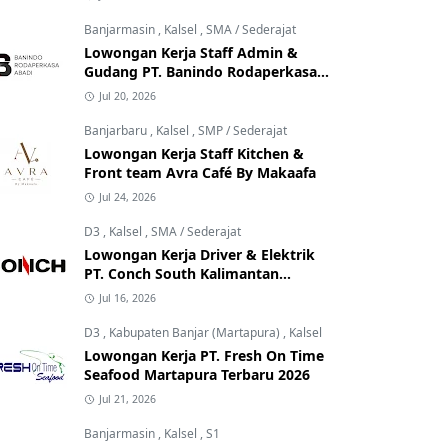
Banjarmasin
,
Kalsel
,
SMA / Sederajat
Lowongan Kerja Staff Admin &
Gudang PT. Banindo Rodaperkasa
Abadi
Jul 20, 2026
Banjarbaru
,
Kalsel
,
SMP / Sederajat
Lowongan Kerja Staff Kitchen &
Front team Avra Café By Makaafa
Jul 24, 2026
D3
,
Kalsel
,
SMA / Sederajat
Lowongan Kerja Driver & Elektrik
PT. Conch South Kalimantan
Cement
Jul 16, 2026
D3
,
Kabupaten Banjar (Martapura)
,
Kalsel
Lowongan Kerja PT. Fresh On Time
Seafood Martapura Terbaru 2026
Jul 21, 2026
Banjarmasin
,
Kalsel
,
S1