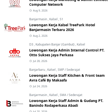
Computer Network
Aug 9, 2026
Banjarmasin
,
Kalsel
,
S1
Lowongan Kerja Kalsel TreePark Hotel
Banjarmasin Terbaru 2026
Aug 2, 2026
D3
,
Kabupaten Banjar (Gambut)
,
Kalsel
Lowongan Kerja Admin Internal Control PT.
Otto Sukses Jaya Perkasa
Jul 28, 2026
Banjarbaru
,
Kalsel
,
SMP / Sederajat
Lowongan Kerja Staff Kitchen & Front team
Avra Café By Makaafa
Jul 24, 2026
Banjarmasin
,
Kalsel
,
SMA / Sederajat
Lowongan Kerja Staff Admin & Gudang PT.
Banindo Rodaperkasa Abadi
Jul 20, 2026