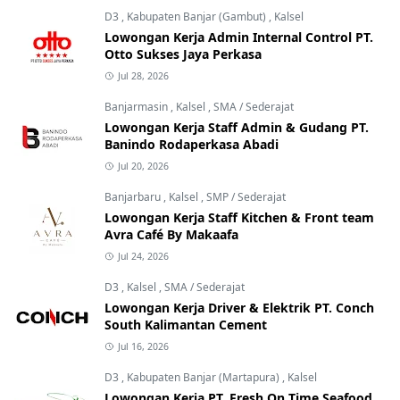
D3
,
Kabupaten Banjar (Gambut)
,
Kalsel
Lowongan Kerja Admin Internal Control PT.
Otto Sukses Jaya Perkasa
Jul 28, 2026
Banjarmasin
,
Kalsel
,
SMA / Sederajat
Lowongan Kerja Staff Admin & Gudang PT.
Banindo Rodaperkasa Abadi
Jul 20, 2026
Banjarbaru
,
Kalsel
,
SMP / Sederajat
Lowongan Kerja Staff Kitchen & Front team
Avra Café By Makaafa
Jul 24, 2026
D3
,
Kalsel
,
SMA / Sederajat
Lowongan Kerja Driver & Elektrik PT. Conch
South Kalimantan Cement
Jul 16, 2026
D3
,
Kabupaten Banjar (Martapura)
,
Kalsel
Lowongan Kerja PT. Fresh On Time Seafood