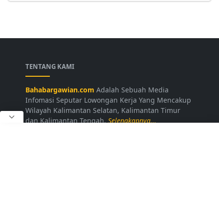
TENTANG KAMI
Bahabargawian.com
Adalah Sebuah Media
Infomasi Seputar Lowongan Kerja Yang Mencakup
Wilayah Kalimantan Selatan, Kalimantan Timur
dan Kalimantan Tengah.
Selengkapnya...
LAINNYA
Kontak Kami
Disclaimer
Privacy Policy
Daftar Loker