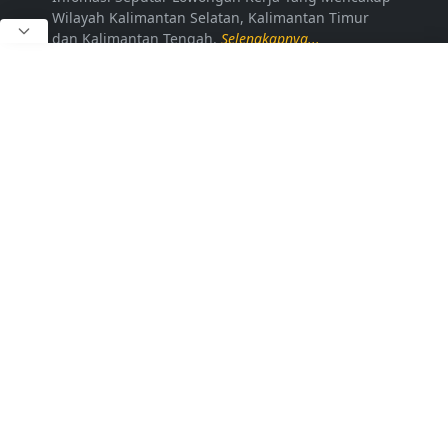
Wilayah Kalimantan Selatan, Kalimantan Timur
dan Kalimantan Tengah.
Selengkapnya...
LAINNYA
Kontak Kami
Disclaimer
Privacy Policy
Daftar Loker
FOLLOW US
Copyright © 2024