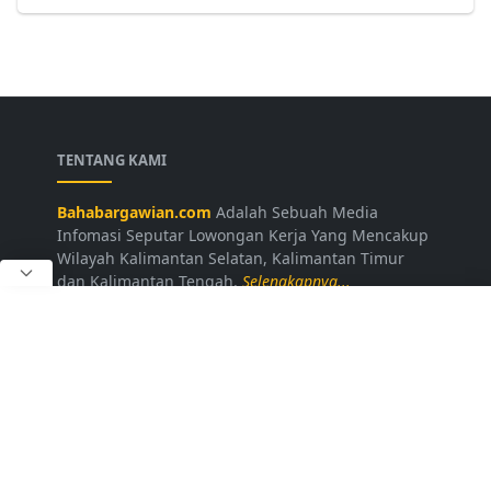
TENTANG KAMI
Bahabargawian.com
Adalah Sebuah Media
Infomasi Seputar Lowongan Kerja Yang Mencakup
Wilayah Kalimantan Selatan, Kalimantan Timur
dan Kalimantan Tengah.
Selengkapnya...
LAINNYA
Kontak Kami
Disclaimer
Privacy Policy
Daftar Loker