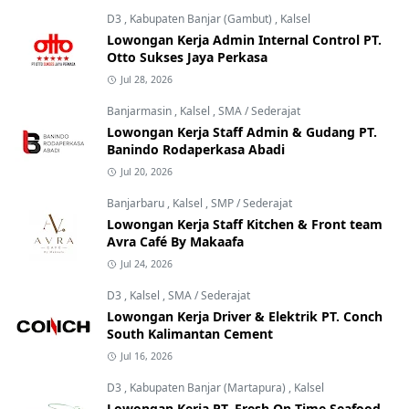
D3
,
Kabupaten Banjar (Gambut)
,
Kalsel
Lowongan Kerja Admin Internal Control PT.
Otto Sukses Jaya Perkasa
Jul 28, 2026
Banjarmasin
,
Kalsel
,
SMA / Sederajat
Lowongan Kerja Staff Admin & Gudang PT.
Banindo Rodaperkasa Abadi
Jul 20, 2026
Banjarbaru
,
Kalsel
,
SMP / Sederajat
Lowongan Kerja Staff Kitchen & Front team
Avra Café By Makaafa
Jul 24, 2026
D3
,
Kalsel
,
SMA / Sederajat
Lowongan Kerja Driver & Elektrik PT. Conch
South Kalimantan Cement
Jul 16, 2026
D3
,
Kabupaten Banjar (Martapura)
,
Kalsel
Lowongan Kerja PT. Fresh On Time Seafood