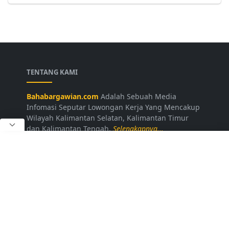
TENTANG KAMI
Bahabargawian.com
Adalah Sebuah Media
Infomasi Seputar Lowongan Kerja Yang Mencakup
Wilayah Kalimantan Selatan, Kalimantan Timur
dan Kalimantan Tengah.
Selengkapnya...
LAINNYA
Kontak Kami
Disclaimer
Privacy Policy
Daftar Loker