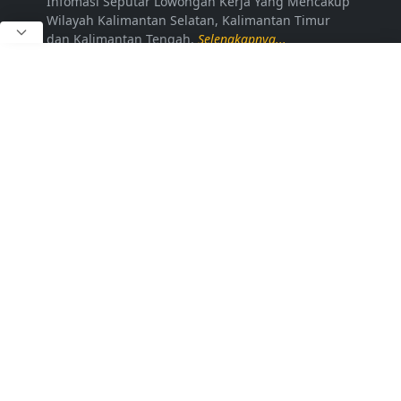
Infomasi Seputar Lowongan Kerja Yang Mencakup
Wilayah Kalimantan Selatan, Kalimantan Timur
dan Kalimantan Tengah.
Selengkapnya...
LAINNYA
Kontak Kami
Disclaimer
Privacy Policy
Daftar Loker
FOLLOW US