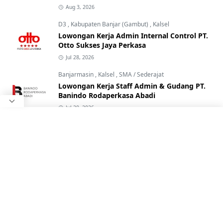
Aug 3, 2026
D3
,
Kabupaten Banjar (Gambut)
,
Kalsel
Lowongan Kerja Admin Internal Control PT.
Otto Sukses Jaya Perkasa
Jul 28, 2026
Banjarmasin
,
Kalsel
,
SMA / Sederajat
Lowongan Kerja Staff Admin & Gudang PT.
Banindo Rodaperkasa Abadi
Jul 20, 2026
Banjarbaru
,
Kalsel
,
SMP / Sederajat
Lowongan Kerja Staff Kitchen & Front team
Avra Café By Makaafa
Jul 24, 2026
D3
,
Kalsel
,
SMA / Sederajat
Lowongan Kerja Driver & Elektrik PT. Conch
South Kalimantan Cement
Jul 16, 2026