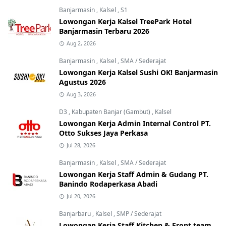
Banjarmasin
,
Kalsel
,
S1
Lowongan Kerja Kalsel TreePark Hotel
Banjarmasin Terbaru 2026
Aug 2, 2026
Banjarmasin
,
Kalsel
,
SMA / Sederajat
Lowongan Kerja Kalsel Sushi OK! Banjarmasin
Agustus 2026
Aug 3, 2026
D3
,
Kabupaten Banjar (Gambut)
,
Kalsel
Lowongan Kerja Admin Internal Control PT.
Otto Sukses Jaya Perkasa
Jul 28, 2026
Banjarmasin
,
Kalsel
,
SMA / Sederajat
Lowongan Kerja Staff Admin & Gudang PT.
Banindo Rodaperkasa Abadi
Jul 20, 2026
Banjarbaru
,
Kalsel
,
SMP / Sederajat
Lowongan Kerja Staff Kitchen & Front team