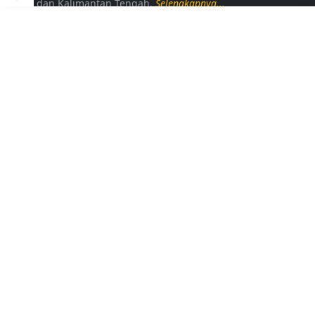
dan Kalimantan Tengah.
Selengkapnya...
LAINNYA
Kontak Kami
Disclaimer
Privacy Policy
Daftar Loker
FOLLOW US
Copyright © 2024
Bahabargawiancom