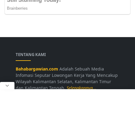
TENTANG KAMI
Bahabargawian.com
Adalah Sebuah Media
Infomasi Seputar Lowongan Kerja Yang Mencakup
Wilayah Kalimantan Selatan, Kalimantan Timur
dan Kalimantan Tengah.
Selengkapnya...
LAINNYA
Kontak Kami
Disclaimer
Privacy Policy