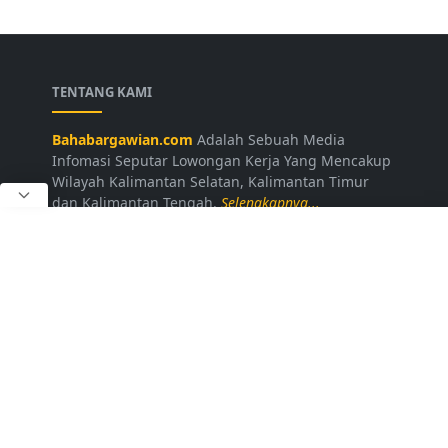
TENTANG KAMI
Bahabargawian.com
Adalah Sebuah Media
Infomasi Seputar Lowongan Kerja Yang Mencakup
Wilayah Kalimantan Selatan, Kalimantan Timur
dan Kalimantan Tengah.
Selengkapnya...
LAINNYA
Kontak Kami
Disclaimer
Privacy Policy
Daftar Loker
FOLLOW US