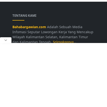
TENTANG KAMI
Bahabargawian.com
Adalah Sebuah Media
Infomasi Seputar Lowongan Kerja Yang Mencakup
Wilayah Kalimantan Selatan, Kalimantan Timur
dan Kalimantan Tengah.
Selengkapnya...
LAINNYA
Kontak Kami
Disclaimer
Privacy Policy
Daftar Loker
FOLLOW US