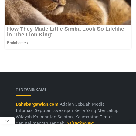
TENTANG KAMI
Bahabargawian.com
Adalah Sebuah Media
Infomasi Seputar Lowongan Kerja Yang Mencakup
Wilayah Kalimantan Selatan, Kalimantan Timur
dan Kalimantan Tengah.
Selengkapnya...