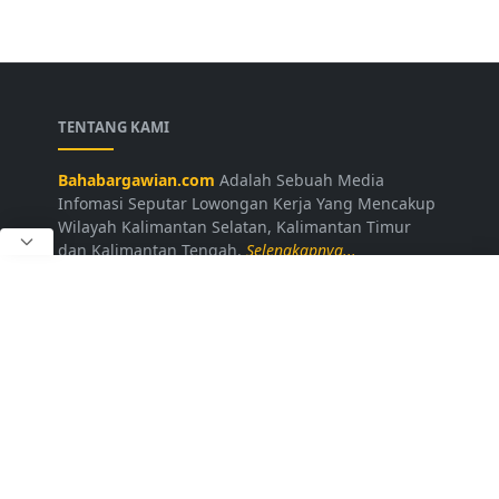
TENTANG KAMI
Bahabargawian.com
Adalah Sebuah Media
Infomasi Seputar Lowongan Kerja Yang Mencakup
Wilayah Kalimantan Selatan, Kalimantan Timur
dan Kalimantan Tengah.
Selengkapnya...
LAINNYA
Kontak Kami
Disclaimer
Privacy Policy
Daftar Loker