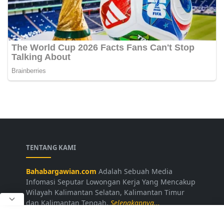
TENTANG KAMI
Bahabargawian.com
Adalah Sebuah Media
Infomasi Seputar Lowongan Kerja Yang Mencakup
Wilayah Kalimantan Selatan, Kalimantan Timur
dan Kalimantan Tengah.
Selengkapnya...