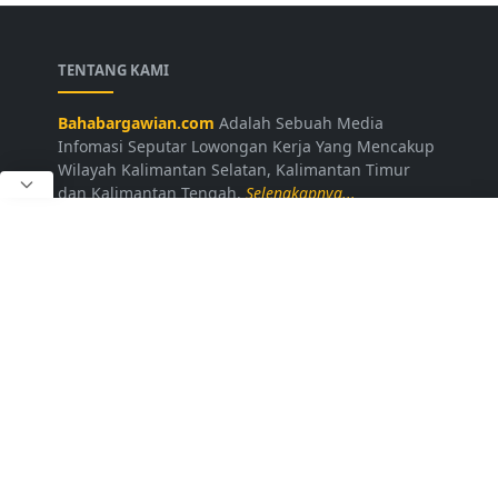
TENTANG KAMI
Bahabargawian.com
Adalah Sebuah Media
Infomasi Seputar Lowongan Kerja Yang Mencakup
Wilayah Kalimantan Selatan, Kalimantan Timur
dan Kalimantan Tengah.
Selengkapnya...
LAINNYA
Kontak Kami
Disclaimer
Privacy Policy
Daftar Loker
FOLLOW US