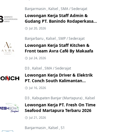
Banjarmasin
,
Kalsel
,
SMA / Sederajat
Lowongan Kerja Staff Admin &
Gudang PT. Banindo Rodaperkasa
Abadi
Jul 20, 2026
Banjarbaru
,
Kalsel
,
SMP / Sederajat
Lowongan Kerja Staff Kitchen &
Front team Avra Café By Makaafa
Jul 24, 2026
D3
,
Kalsel
,
SMA / Sederajat
Lowongan Kerja Driver & Elektrik
PT. Conch South Kalimantan
Cement
Jul 16, 2026
D3
,
Kabupaten Banjar (Martapura)
,
Kalsel
Lowongan Kerja PT. Fresh On Time
Seafood Martapura Terbaru 2026
Jul 21, 2026
Banjarmasin
,
Kalsel
,
S1