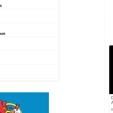
t
hun