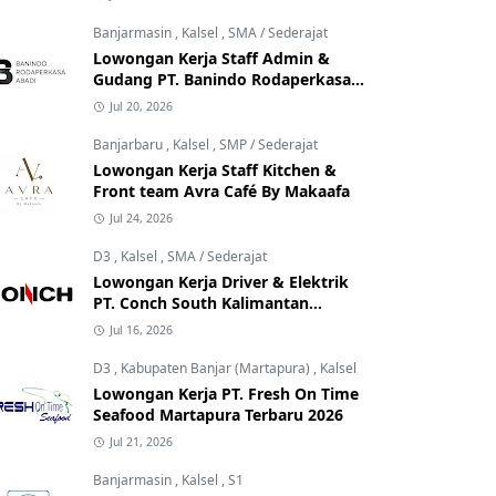
Banjarmasin
,
Kalsel
,
SMA / Sederajat
Lowongan Kerja Staff Admin &
Gudang PT. Banindo Rodaperkasa
Abadi
Jul 20, 2026
Banjarbaru
,
Kalsel
,
SMP / Sederajat
Lowongan Kerja Staff Kitchen &
Front team Avra Café By Makaafa
Jul 24, 2026
D3
,
Kalsel
,
SMA / Sederajat
Lowongan Kerja Driver & Elektrik
PT. Conch South Kalimantan
Cement
Jul 16, 2026
D3
,
Kabupaten Banjar (Martapura)
,
Kalsel
Lowongan Kerja PT. Fresh On Time
Seafood Martapura Terbaru 2026
Jul 21, 2026
Banjarmasin
,
Kalsel
,
S1