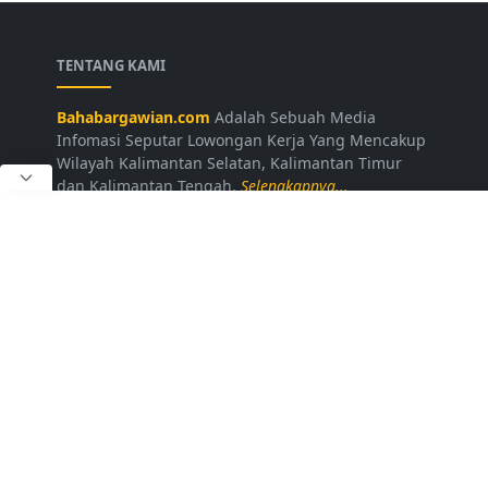
TENTANG KAMI
Bahabargawian.com
Adalah Sebuah Media
Infomasi Seputar Lowongan Kerja Yang Mencakup
Wilayah Kalimantan Selatan, Kalimantan Timur
dan Kalimantan Tengah.
Selengkapnya...
LAINNYA
Kontak Kami
Disclaimer
Privacy Policy
Daftar Loker
FOLLOW US