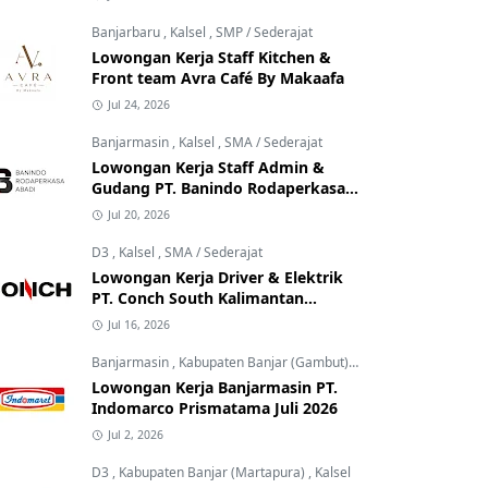
Banjarbaru
,
Kalsel
,
SMP / Sederajat
Lowongan Kerja Staff Kitchen &
Front team Avra Café By Makaafa
Jul 24, 2026
Banjarmasin
,
Kalsel
,
SMA / Sederajat
Lowongan Kerja Staff Admin &
Gudang PT. Banindo Rodaperkasa
Abadi
Jul 20, 2026
D3
,
Kalsel
,
SMA / Sederajat
Lowongan Kerja Driver & Elektrik
PT. Conch South Kalimantan
Cement
Jul 16, 2026
Banjarmasin
,
Kabupaten Banjar (Gambut)
,
Kalsel
Lowongan Kerja Banjarmasin PT.
Indomarco Prismatama Juli 2026
Jul 2, 2026
D3
,
Kabupaten Banjar (Martapura)
,
Kalsel