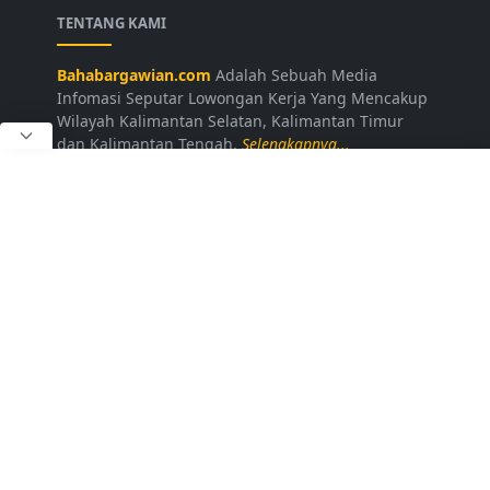
TENTANG KAMI
Bahabargawian.com
Adalah Sebuah Media
Infomasi Seputar Lowongan Kerja Yang Mencakup
Wilayah Kalimantan Selatan, Kalimantan Timur
dan Kalimantan Tengah.
Selengkapnya...
LAINNYA
Kontak Kami
Disclaimer
Privacy Policy
Daftar Loker
FOLLOW US