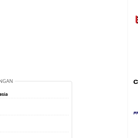
NGAN
esia