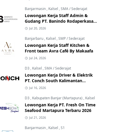
Banjarmasin
,
Kalsel
,
SMA / Sederajat
Lowongan Kerja Staff Admin &
Gudang PT. Banindo Rodaperkasa
Abadi
Jul 20, 2026
Banjarbaru
,
Kalsel
,
SMP / Sederajat
Lowongan Kerja Staff Kitchen &
Front team Avra Café By Makaafa
Jul 24, 2026
D3
,
Kalsel
,
SMA / Sederajat
Lowongan Kerja Driver & Elektrik
PT. Conch South Kalimantan
Cement
Jul 16, 2026
D3
,
Kabupaten Banjar (Martapura)
,
Kalsel
Lowongan Kerja PT. Fresh On Time
Seafood Martapura Terbaru 2026
Jul 21, 2026
Banjarmasin
,
Kalsel
,
S1