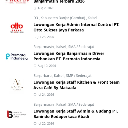
Banjarmasin Terbaru 2026
Aug 2, 2026
D3
,
Kabupaten Banjar (Gambut)
,
Kalsel
Lowongan Kerja Admin Internal Control PT.
Otto Sukses Jaya Perkasa
Jul 28, 2026
Banjarmasin
,
Kalsel
,
SMA / Sederajat
Lowongan Kerja Banjarmasin Driver
Perbankan PT. Permata Indonesia
Aug 10, 2026
Banjarbaru
,
Kalsel
,
SMP / Sederajat
Lowongan Kerja Staff Kitchen & Front team
Avra Café By Makaafa
Jul 24, 2026
Banjarmasin
,
Kalsel
,
SMA / Sederajat
Lowongan Kerja Staff Admin & Gudang PT.
Banindo Rodaperkasa Abadi
Jul 20, 2026