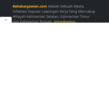
Bahabargawian.com
Adalah Sebuah Media
Infomasi Seputar Lowongan Kerja Yang Mencakup
Wilayah Kalimantan Selatan, Kalimantan Timur
dan Kalimantan Tengah.
Selengkapnya...
LAINNYA
Kontak Kami
Disclaimer
Privacy Policy
Daftar Loker
FOLLOW US