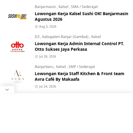
Banjarmasin
,
Kalsel
,
SMA / Sederajat
Lowongan Kerja Kalsel Sushi OK! Banjarmasin
Agustus 2026
Aug 3, 2026
D3
,
Kabupaten Banjar (Gambut)
,
Kalsel
Lowongan Kerja Admin Internal Control PT.
Otto Sukses Jaya Perkasa
Jul 28, 2026
Banjarbaru
,
Kalsel
,
SMP / Sederajat
Lowongan Kerja Staff Kitchen & Front team
Avra Café By Makaafa
Jul 24, 2026
Banjarmasin
,
Kalsel
,
SMA / Sederajat
Lowongan Kerja Staff Admin & Gudang PT.
Banindo Rodaperkasa Abadi
Jul 20, 2026
D3
,
Kalsel
,
SMA / Sederajat