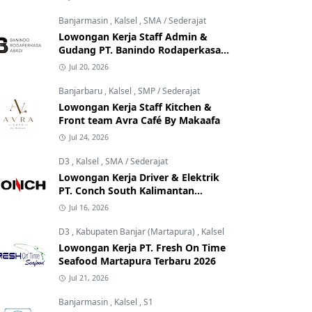
Banjarmasin
,
Kalsel
,
SMA / Sederajat
Lowongan Kerja Staff Admin &
Gudang PT. Banindo Rodaperkasa
Abadi
Jul 20, 2026
Banjarbaru
,
Kalsel
,
SMP / Sederajat
Lowongan Kerja Staff Kitchen &
Front team Avra Café By Makaafa
Jul 24, 2026
D3
,
Kalsel
,
SMA / Sederajat
Lowongan Kerja Driver & Elektrik
PT. Conch South Kalimantan
Cement
Jul 16, 2026
D3
,
Kabupaten Banjar (Martapura)
,
Kalsel
Lowongan Kerja PT. Fresh On Time
Seafood Martapura Terbaru 2026
Jul 21, 2026
Banjarmasin
,
Kalsel
,
S1