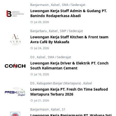
Banjarmasin
,
Kalsel
,
SMA / Sederajat
Lowongan Kerja Staff Admin & Gudang PT.
Banindo Rodaperkasa Abadi
Jul 20, 2026
Banjarbaru
,
Kalsel
,
SMP / Sederajat
Lowongan Kerja Staff Kitchen & Front team
Avra Café By Makaafa
Jul 24, 2026
D3
,
Kalsel
,
SMA / Sederajat
Lowongan Kerja Driver & Elektrik PT. Conch
South Kalimantan Cement
Jul 16, 2026
D3
,
Kabupaten Banjar (Martapura)
,
Kalsel
Lowongan Kerja PT. Fresh On Time Seafood
Martapura Terbaru 2026
Jul 21, 2026
Banjarmasin
,
Kalsel
,
S1
Lowongan Kerja Banjarmasin PT. Wahana Inti