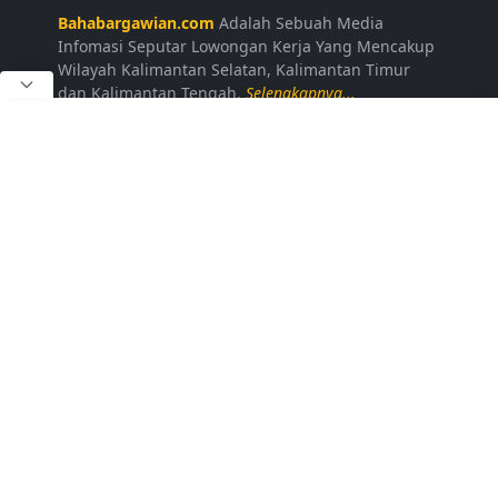
Bahabargawian.com
Adalah Sebuah Media
Infomasi Seputar Lowongan Kerja Yang Mencakup
Wilayah Kalimantan Selatan, Kalimantan Timur
dan Kalimantan Tengah.
Selengkapnya...
LAINNYA
Kontak Kami
Disclaimer
Privacy Policy
Daftar Loker
FOLLOW US