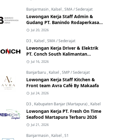
Banjarmasin
,
Kalsel
,
SMA / Sederajat
Lowongan Kerja Staff Admin &
Gudang PT. Banindo Rodaperkasa
Abadi
Jul 20, 2026
D3
,
Kalsel
,
SMA / Sederajat
Lowongan Kerja Driver & Elektrik
PT. Conch South Kalimantan
Cement
Jul 16, 2026
Banjarbaru
,
Kalsel
,
SMP / Sederajat
Lowongan Kerja Staff Kitchen &
Front team Avra Café By Makaafa
Jul 24, 2026
D3
,
Kabupaten Banjar (Martapura)
,
Kalsel
Lowongan Kerja PT. Fresh On Time
Seafood Martapura Terbaru 2026
Jul 21, 2026
Banjarmasin
,
Kalsel
,
S1